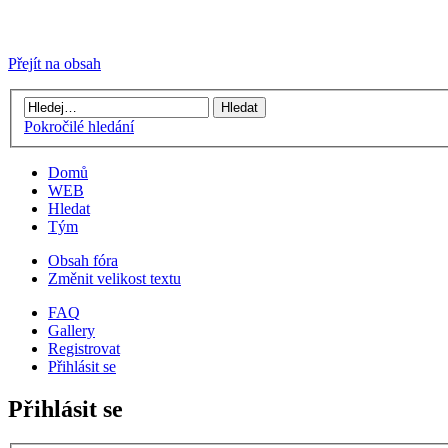
Přejít na obsah
Pokročilé hledání
Domů
WEB
Hledat
Tým
Obsah fóra
Změnit velikost textu
FAQ
Gallery
Registrovat
Přihlásit se
Přihlásit se