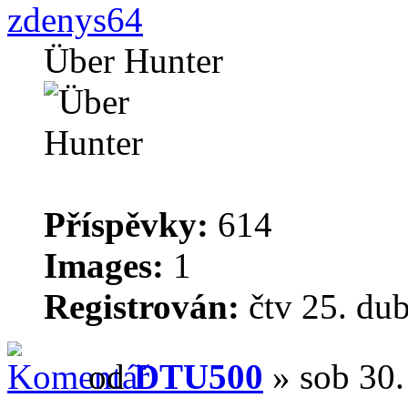
zdenys64
Über Hunter
Příspěvky:
614
Images:
1
Registrován:
čtv 25. du
od
DTU500
» sob 30.