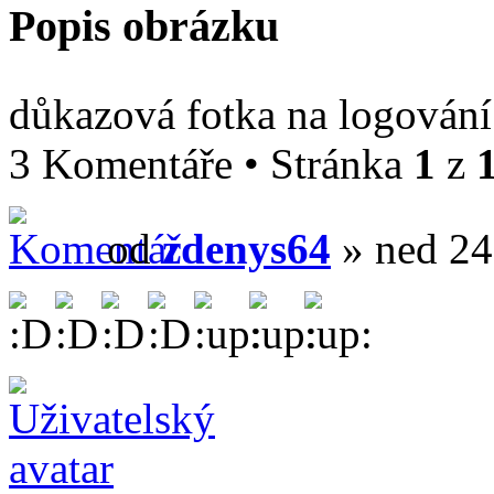
Popis obrázku
důkazová fotka na logován
3 Komentáře • Stránka
1
z
od
zdenys64
» ned 24