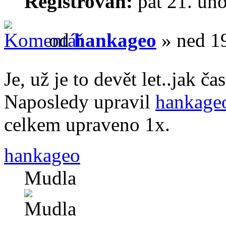
Registrován:
pát 21. ún
od
hankageo
» ned 19
Je, už je to devět let..jak čas
Naposledy upravil
hankage
celkem upraveno 1x.
hankageo
Mudla